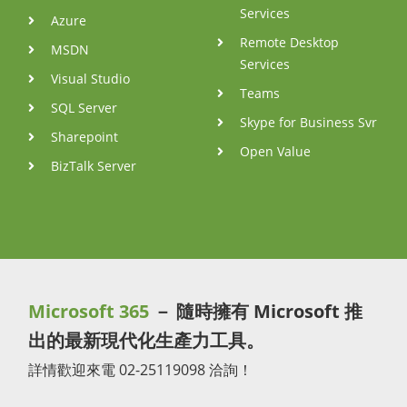
Services
Azure
Remote Desktop
MSDN
Services
Visual Studio
Teams
SQL Server
Skype for Business Svr
Sharepoint
Open Value
BizTalk Server
Microsoft 365
－ 隨時擁有 Microsoft 推
出的最新現代化生產力工具。
詳情歡迎來電 02-25119098 洽詢！