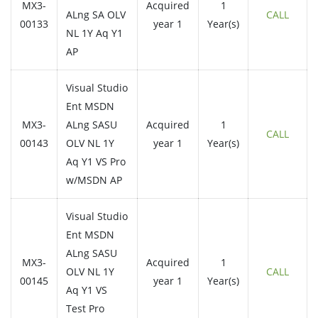
MX3-
Acquired
1
ALng SA OLV
CALL
00133
year 1
Year(s)
NL 1Y Aq Y1
AP
Visual Studio
Ent MSDN
MX3-
ALng SASU
Acquired
1
CALL
00143
OLV NL 1Y
year 1
Year(s)
Aq Y1 VS Pro
w/MSDN AP
Visual Studio
Ent MSDN
ALng SASU
MX3-
Acquired
1
OLV NL 1Y
CALL
00145
year 1
Year(s)
Aq Y1 VS
Test Pro