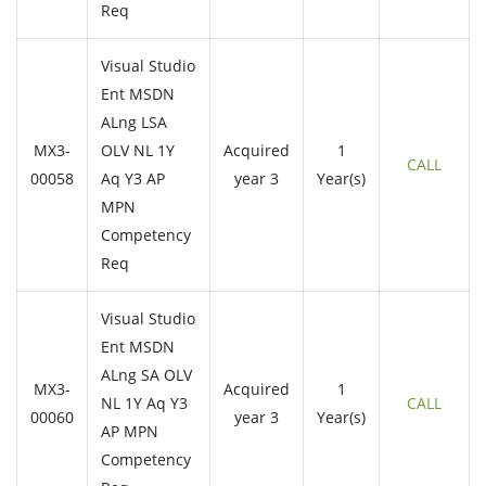
Req
Visual Studio
Ent MSDN
ALng LSA
MX3-
OLV NL 1Y
Acquired
1
CALL
00058
Aq Y3 AP
year 3
Year(s)
MPN
Competency
Req
Visual Studio
Ent MSDN
ALng SA OLV
MX3-
Acquired
1
NL 1Y Aq Y3
CALL
00060
year 3
Year(s)
AP MPN
Competency