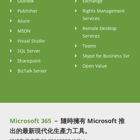
Outlook
Exchange
Publisher
Rights Management
Services
Azure
Remote Desktop
MSDN
Services
Visual Studio
Teams
SQL Server
Skype for Business Svr
Sharepoint
Open Value
BizTalk Server
Microsoft 365
－ 隨時擁有 Microsoft 推
出的最新現代化生產力工具。