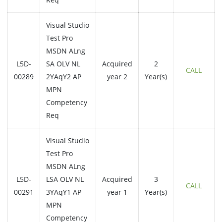
Visual Studio
Test Pro
MSDN ALng
L5D-
SA OLV NL
Acquired
2
CALL
00289
2YAqY2 AP
year 2
Year(s)
MPN
Competency
Req
Visual Studio
Test Pro
MSDN ALng
L5D-
LSA OLV NL
Acquired
3
CALL
00291
3YAqY1 AP
year 1
Year(s)
MPN
Competency