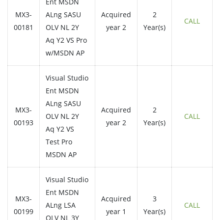
Ent MSDN
MX3-
ALng SASU
Acquired
2
CALL
00181
OLV NL 2Y
year 2
Year(s)
Aq Y2 VS Pro
w/MSDN AP
Visual Studio
Ent MSDN
ALng SASU
MX3-
Acquired
2
OLV NL 2Y
CALL
00193
year 2
Year(s)
Aq Y2 VS
Test Pro
MSDN AP
Visual Studio
Ent MSDN
MX3-
Acquired
3
ALng LSA
CALL
00199
year 1
Year(s)
OLV NL 3Y