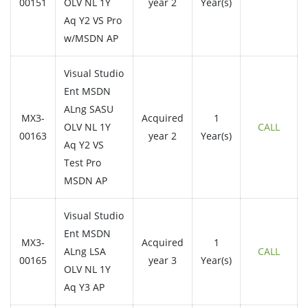
00151
OLV NL 1Y
year 2
Year(s)
Aq Y2 VS Pro
w/MSDN AP
Visual Studio
Ent MSDN
ALng SASU
MX3-
Acquired
1
OLV NL 1Y
CALL
00163
year 2
Year(s)
Aq Y2 VS
Test Pro
MSDN AP
Visual Studio
Ent MSDN
MX3-
Acquired
1
ALng LSA
CALL
00165
year 3
Year(s)
OLV NL 1Y
Aq Y3 AP