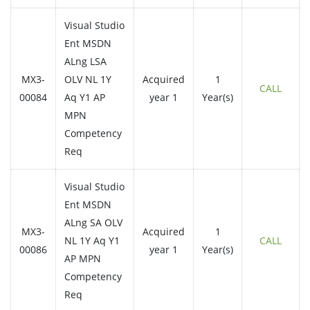
Visual Studio
Ent MSDN
ALng LSA
MX3-
OLV NL 1Y
Acquired
1
CALL
00084
Aq Y1 AP
year 1
Year(s)
MPN
Competency
Req
Visual Studio
Ent MSDN
ALng SA OLV
MX3-
Acquired
1
NL 1Y Aq Y1
CALL
00086
year 1
Year(s)
AP MPN
Competency
Req