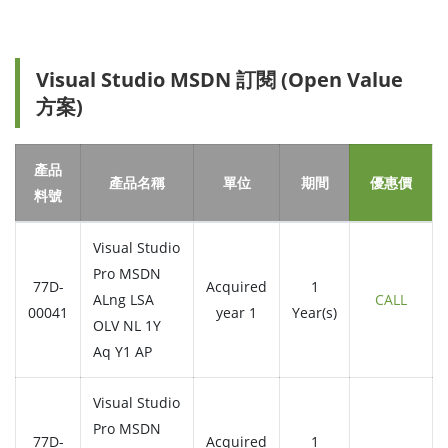
Visual Studio MSDN 訂閱 (Open Value
方案)
產品
產品名稱
單位
期間
優惠價
料號
Visual Studio
Pro MSDN
77D-
Acquired
1
ALng LSA
CALL
00041
year 1
Year(s)
OLV NL 1Y
Aq Y1 AP
Visual Studio
Pro MSDN
77D-
Acquired
1