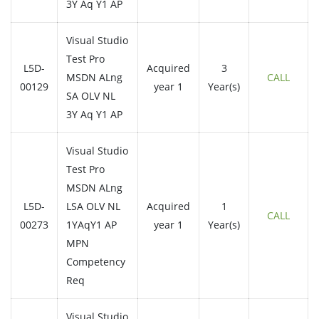
3Y Aq Y1 AP
Visual Studio
Test Pro
L5D-
Acquired
3
MSDN ALng
CALL
00129
year 1
Year(s)
SA OLV NL
3Y Aq Y1 AP
Visual Studio
Test Pro
MSDN ALng
L5D-
LSA OLV NL
Acquired
1
CALL
00273
1YAqY1 AP
year 1
Year(s)
MPN
Competency
Req
Visual Studio