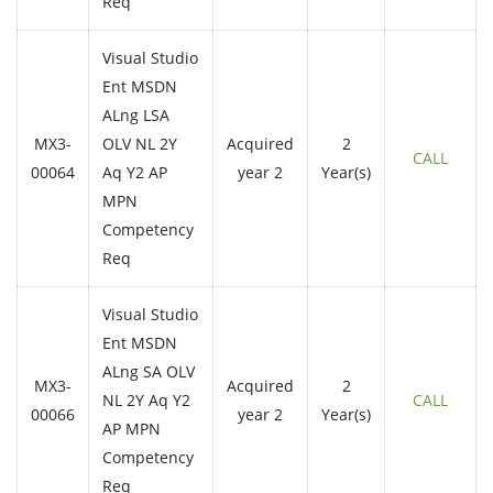
Req
Visual Studio
Ent MSDN
ALng LSA
MX3-
OLV NL 2Y
Acquired
2
CALL
00064
Aq Y2 AP
year 2
Year(s)
MPN
Competency
Req
Visual Studio
Ent MSDN
ALng SA OLV
MX3-
Acquired
2
NL 2Y Aq Y2
CALL
00066
year 2
Year(s)
AP MPN
Competency
Req