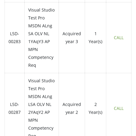
Visual Studio
Test Pro
MSDN ALng
L5D-
SA OLV NL
Acquired
1
CALL
00283
1YAqY3 AP
year 3
Year(s)
MPN
Competency
Req
Visual Studio
Test Pro
MSDN ALng
L5D-
LSA OLV NL
Acquired
2
CALL
00287
2YAqY2 AP
year 2
Year(s)
MPN
Competency
Req