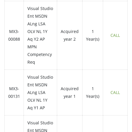
Visual Studio
Ent MSDN
ALng LSA
MX3-
OLV NL 1Y
Acquired
1
CALL
00088
Aq Y2 AP
year 2
Year(s)
MPN
Competency
Req
Visual Studio
Ent MSDN
MX3-
Acquired
1
ALng LSA
CALL
00131
year 1
Year(s)
OLV NL 1Y
Aq Y1 AP
Visual Studio
Ent MSDN