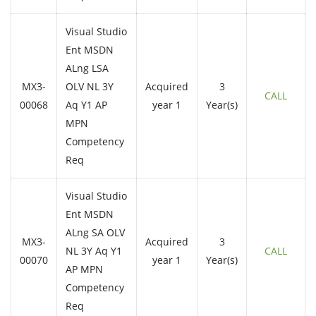
Visual Studio
Ent MSDN
ALng LSA
MX3-
OLV NL 3Y
Acquired
3
CALL
00068
Aq Y1 AP
year 1
Year(s)
MPN
Competency
Req
Visual Studio
Ent MSDN
ALng SA OLV
MX3-
Acquired
3
NL 3Y Aq Y1
CALL
00070
year 1
Year(s)
AP MPN
Competency
Req