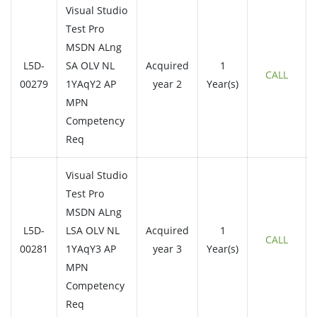
Visual Studio
Test Pro
MSDN ALng
L5D-
SA OLV NL
Acquired
1
CALL
00279
1YAqY2 AP
year 2
Year(s)
MPN
Competency
Req
Visual Studio
Test Pro
MSDN ALng
L5D-
LSA OLV NL
Acquired
1
CALL
00281
1YAqY3 AP
year 3
Year(s)
MPN
Competency
Req