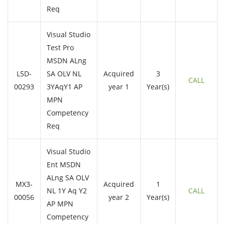
Req
Visual Studio
Test Pro
MSDN ALng
L5D-
SA OLV NL
Acquired
3
CALL
00293
3YAqY1 AP
year 1
Year(s)
MPN
Competency
Req
Visual Studio
Ent MSDN
ALng SA OLV
MX3-
Acquired
1
NL 1Y Aq Y2
CALL
00056
year 2
Year(s)
AP MPN
Competency