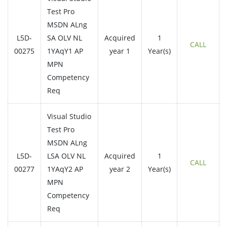
Test Pro
MSDN ALng
L5D-
SA OLV NL
Acquired
1
CALL
00275
1YAqY1 AP
year 1
Year(s)
MPN
Competency
Req
Visual Studio
Test Pro
MSDN ALng
L5D-
LSA OLV NL
Acquired
1
CALL
00277
1YAqY2 AP
year 2
Year(s)
MPN
Competency
Req