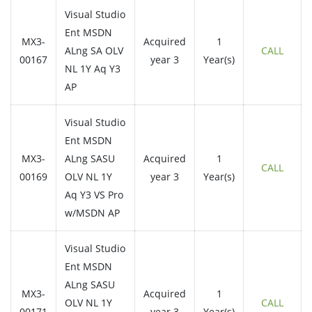
Visual Studio
Ent MSDN
MX3-
Acquired
1
ALng SA OLV
CALL
00167
year 3
Year(s)
NL 1Y Aq Y3
AP
Visual Studio
Ent MSDN
MX3-
ALng SASU
Acquired
1
CALL
00169
OLV NL 1Y
year 3
Year(s)
Aq Y3 VS Pro
w/MSDN AP
Visual Studio
Ent MSDN
ALng SASU
MX3-
Acquired
1
OLV NL 1Y
CALL
00171
year 3
Year(s)