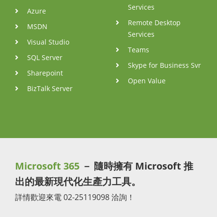
Services
Azure
Remote Desktop
MSDN
Services
Visual Studio
Teams
SQL Server
Skype for Business Svr
Sharepoint
Open Value
BizTalk Server
Microsoft 365
－ 隨時擁有 Microsoft 推
出的最新現代化生產力工具。
詳情歡迎來電 02-25119098 洽詢！