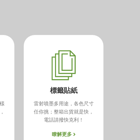
標籤貼紙
樣
雷射噴墨多用途，各色尺寸
，
任你挑；整箱出貨就是快，
電話請撥快克利！
瞭解更多