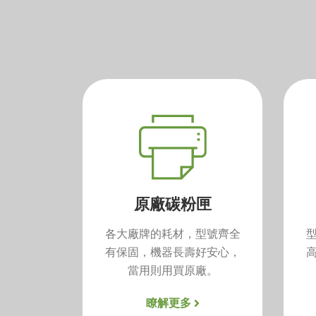
原廠碳粉匣
各大廠牌的耗材，型號齊全
有保固，機器長壽好安心，
當用則用買原廠。
瞭解更多