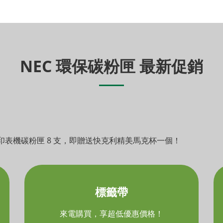
NEC 環保碳粉匣 最新促銷
表機碳粉匣 8 支，即贈送快克利精美馬克杯一個！
標籤帶
來電購買，享超低優惠價格！