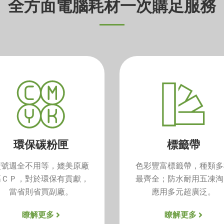
全方面電腦耗材一次購足服務
環保碳粉匣
標籤帶
型號週全不用等，媲美原廠
色彩豐富標籤帶，種類多
高ＣＰ，對於環保有貢獻，
最齊全；防水耐用五凍淘
當省則省買副廠。
應用多元超廣泛。
瞭解更多
瞭解更多