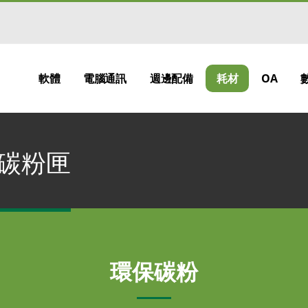
軟體
電腦通訊
週邊配備
耗材
OA
廠碳粉匣
環保碳粉