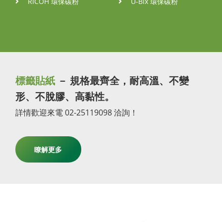
RICOH 環保碳粉
U-Bix 環保碳粉
標籤貼紙
－ 規格最齊全，耐高溫、不變
形、不脫膠、高黏性。
詳情歡迎來電 02-25119098 洽詢！
瞭解更多