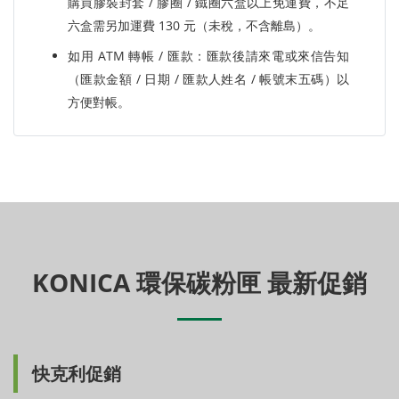
購買膠裝封套 / 膠圈 / 鐵圈六盒以上免運費，不足
六盒需另加運費 130 元（未稅，不含離島）。
如用 ATM 轉帳 / 匯款：匯款後請來電或來信告知
（匯款金額 / 日期 / 匯款人姓名 / 帳號末五碼）以
方便對帳。
KONICA 環保碳粉匣 最新促銷
快克利促銷