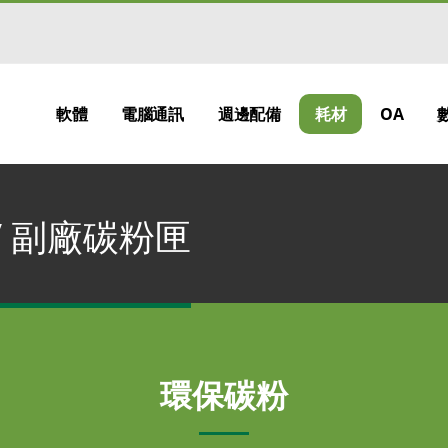
軟體
電腦通訊
週邊配備
耗材
OA
 / 副廠碳粉匣
環保碳粉