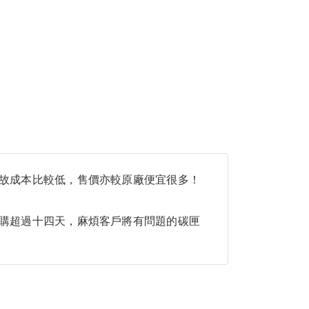
故成本比較低，售價亦較原廠便宜很多！
購超過十四天，麻煩客戶將有問題的碳匣