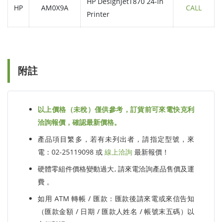
HP DesignJetT870 24-in
HP
AM0X9A
CALL
Printer
附註
以上價格（未稅）僅供參考，訂貨前可來電快克利
洽詢報價，確認最新價格。
產品項目繁多，若有未列出者，請指定型號，來
電：02-25119098 或
線上洽詢
最新報價！
硬體零組件價格變動過大, 請來電洽詢產品售價及運
費 。
如用 ATM 轉帳 / 匯款：匯款後請來電或來信告知
（匯款金額 / 日期 / 匯款人姓名 / 帳號末五碼）以