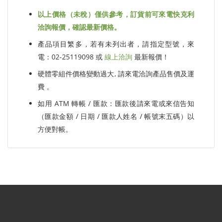
以上價格（未稅）僅供參考，訂貨前可來電快克利
洽詢報價，確認最新價格。
產品項目繁多，若有未列出者，請指定型號，來
電：02-25119098 或
線上洽詢
最新報價！
硬體零組件價格變動過大, 請來電洽詢產品售價及運
費 。
如用 ATM 轉帳 / 匯款：匯款後請來電或來信告知
（匯款金額 / 日期 / 匯款人姓名 / 帳號末五碼）以
方便對帳。