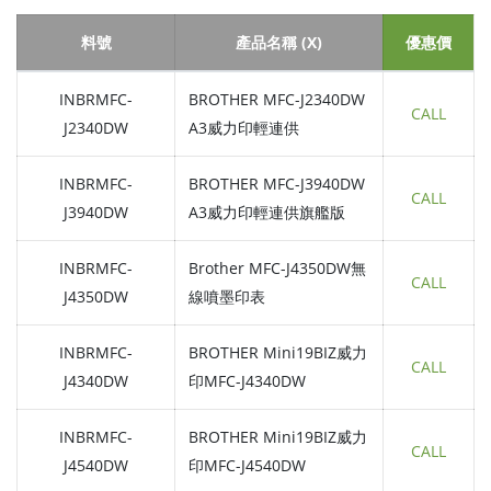
料號
產品名稱 (X)
優惠價
INBRMFC-
BROTHER MFC-J2340DW
CALL
J2340DW
A3威力印輕連供
INBRMFC-
BROTHER MFC-J3940DW
CALL
J3940DW
A3威力印輕連供旗艦版
INBRMFC-
Brother MFC-J4350DW無
CALL
J4350DW
線噴墨印表
INBRMFC-
BROTHER Mini19BIZ威力
CALL
J4340DW
印MFC-J4340DW
INBRMFC-
BROTHER Mini19BIZ威力
CALL
J4540DW
印MFC-J4540DW