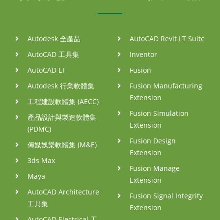
Autodesk 全產品
AutoCAD Revit LT Suite
AutoCAD 工具集
Inventor
AutoCAD LT
Fusion
Autodesk 行業軟體集
Fusion Manufacturing
Extension
工程建設軟體集 (AECC)
Fusion Simulation
產品設計與製造軟體集
Extension
(PDMC)
Fusion Design
傳媒娛樂軟體集 (M&E)
Extension
3ds Max
Fusion Manage
Maya
Extension
AutoCAD Architecture
Fusion Signal Integrity
工具集
Extension
AutoCAD Electrical 工