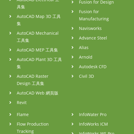
Fusion for Design
具集
Fusion for
AutoCAD Map 3D 工具
Manufacturing
集
Navisworks
AutoCAD Mechanical
Advance Steel
工具集
Alias
AutoCAD MEP 工具集
Arnold
AutoCAD Plant 3D 工具
集
Autodesk CFD
AutoCAD Raster
Civil 3D
Design 工具集
AutoCAD Web 網頁版
Revit
Flame
InfoWater Pro
Flow Production
InfoWorks ICM
Tracking
InfoWorks WS Pro