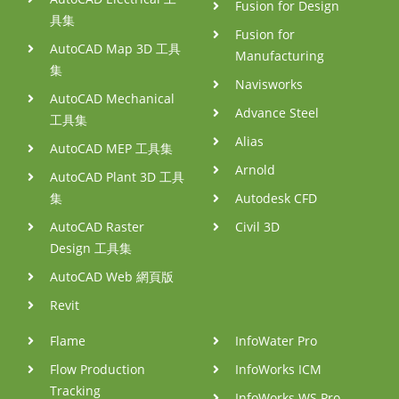
Fusion for Design
具集
Fusion for
AutoCAD Map 3D 工具
Manufacturing
集
Navisworks
AutoCAD Mechanical
Advance Steel
工具集
Alias
AutoCAD MEP 工具集
Arnold
AutoCAD Plant 3D 工具
集
Autodesk CFD
AutoCAD Raster
Civil 3D
Design 工具集
AutoCAD Web 網頁版
Revit
Flame
InfoWater Pro
Flow Production
InfoWorks ICM
Tracking
InfoWorks WS Pro