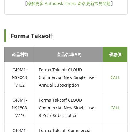
【
瞭解更多 Autodesk Forma 命名更新常見問題
】
Forma Takeoff
產品料號
產品名稱(AP)
優惠價
C40M1-
Forma Takeoff CLOUD
NS9048-
Commercial New Single-user
CALL
V432
Annual Subscription
C40M1-
Forma Takeoff CLOUD
NS1868-
Commercial New Single-user
CALL
V746
3-Year Subscription
C40M1-
Forma Takeoff Commercial