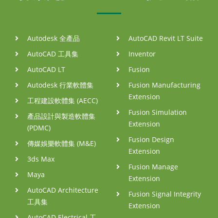
Autodesk 全產品
AutoCAD Revit LT Suite
AutoCAD 工具集
Inventor
AutoCAD LT
Fusion
Autodesk 行業軟體集
Fusion Manufacturing
Extension
工程建設軟體集 (AECC)
Fusion Simulation
產品設計與製造軟體集
Extension
(PDMC)
Fusion Design
傳媒娛樂軟體集 (M&E)
Extension
3ds Max
Fusion Manage
Maya
Extension
AutoCAD Architecture
Fusion Signal Integrity
工具集
Extension
AutoCAD Electrical 工