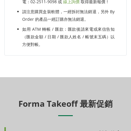
電：02-2511-9098 或
線上詢價
取得最新報價！
請注意購買盒裝軟體，一經拆封無法銷退，另外 By
Order 的產品一經訂購亦無法銷退。
如用 ATM 轉帳 / 匯款：匯款後請來電或來信告知
（匯款金額 / 日期 / 匯款人姓名 / 帳號末五碼）以
方便對帳。
Forma Takeoff 最新促銷