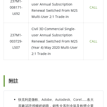
237M1-
user Annual Subscription
008171-
CALL
Renewal Switched From M2S
L692
Multi-User 2:1 Trade-In
Civil 3D Commercial Single-
237M1-
user Annual Subscription
003729-
Renewal Switched From M2S
CALL
L507
(Year 4) May 2020 Multi-User
2:1 Trade-In
附註
快克利是微軟、Adobe、Autodesk、Corel……各大
原廠認證授權經銷商，銷售全系列盒裝及軟體企業