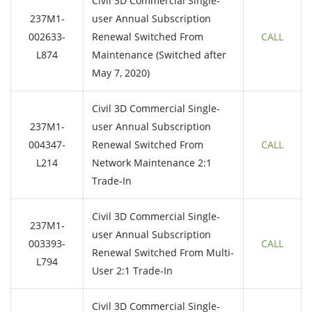
Civil 3D Commercial Single-
237M1-
user Annual Subscription
002633-
Renewal Switched From
CALL
L874
Maintenance (Switched after
May 7, 2020)
Civil 3D Commercial Single-
237M1-
user Annual Subscription
004347-
Renewal Switched From
CALL
L214
Network Maintenance 2:1
Trade-In
Civil 3D Commercial Single-
237M1-
user Annual Subscription
003393-
CALL
Renewal Switched From Multi-
L794
User 2:1 Trade-In
Civil 3D Commercial Single-