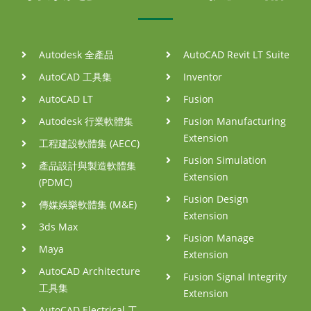
Autodesk 全產品
AutoCAD Revit LT Suite
AutoCAD 工具集
Inventor
AutoCAD LT
Fusion
Autodesk 行業軟體集
Fusion Manufacturing
Extension
工程建設軟體集 (AECC)
Fusion Simulation
產品設計與製造軟體集
Extension
(PDMC)
Fusion Design
傳媒娛樂軟體集 (M&E)
Extension
3ds Max
Fusion Manage
Maya
Extension
AutoCAD Architecture
Fusion Signal Integrity
工具集
Extension
AutoCAD Electrical 工