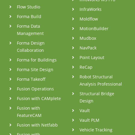
Flow Studio
InfraWorks
Forma Build
Moldflow
Forma Data
MotionBuilder
Management
Mudbox
Forma Design
NavPack
Collaboration
Point Layout
Forma for Buildings
ReCap
Forma Site Design
Robot Structural
Forma Takeoff
Analysis Professional
Fusion Operations
Structural Bridge
Fusion with CAMplete
Design
Fusion with
Vault
FeatureCAM
Vault PLM
Fusion with Netfabb
Vehicle Tracking
Fusion with