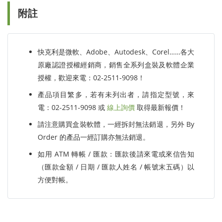
附註
快克利是微軟、Adobe、Autodesk、Corel……各大
原廠認證授權經銷商，銷售全系列盒裝及軟體企業
授權，歡迎來電：02-2511-9098！
產品項目繁多，若有未列出者，請指定型號，來
電：02-2511-9098 或
線上詢價
取得最新報價！
請注意購買盒裝軟體，一經拆封無法銷退，另外 By
Order 的產品一經訂購亦無法銷退。
如用 ATM 轉帳 / 匯款：匯款後請來電或來信告知
（匯款金額 / 日期 / 匯款人姓名 / 帳號末五碼）以
方便對帳。