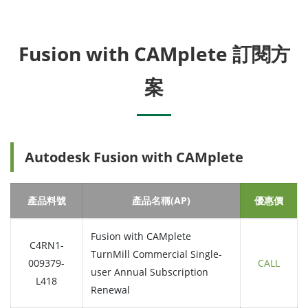
Fusion with CAMplete 訂閱方
案
Autodesk Fusion with CAMplete
產品料號
產品名稱(AP)
優惠價
Fusion with CAMplete
C4RN1-
TurnMill Commercial Single-
009379-
CALL
user Annual Subscription
L418
Renewal