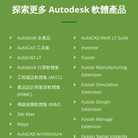
探索更多 Autodesk 軟體產品
Autodesk 全產品
AutoCAD Revit LT Suite
AutoCAD 工具集
Inventor
AutoCAD LT
Fusion
Autodesk 行業軟體集
Fusion Manufacturing
Extension
工程建設軟體集 (AECC)
Fusion Simulation
產品設計與製造軟體集
Extension
(PDMC)
Fusion Design
傳媒娛樂軟體集 (M&E)
Extension
3ds Max
Fusion Manage
Maya
Extension
AutoCAD Architecture
Fusion Signal Integrity