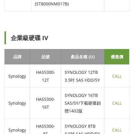
(ST8000NM017B)
企業級硬碟 IV
品牌
品號
產品名稱 (U)
優惠價
HAS5300-
SYNOLOGY 12TB
Synology
CALL
12T
3.5吋 SAS HDD/5Y
SYNOLOGY 16TB
HAS5300-
Synology
SAS/5Y/下載硬碟韌
CALL
16T
體1402版
HAS5300-
SYNOLOGY 8TB
Synology
CALL
8T
3.5吋 SAS HDD/5Y