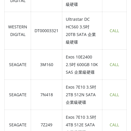
DIGITAL
級硬碟
Ultrastar DC
WESTERN
HC560 3.5吋
DT00003321
CALL
DIGITAL
20TB SATA 企業
級硬碟
Exos 10E2400
SEAGATE
3M160
2.5吋 600GB 10K
CALL
SAS 企業級硬碟
Exos 7E10 3.5吋
SEAGATE
7N418
2TB 512N SATA
CALL
企業級硬碟
Exos 7E10 3.5吋
SEAGATE
7Z249
4TB 512E SATA
CALL