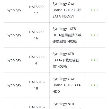
Synology Own
HAT5300-
Synology
Brand 12TB/3.5吋
CALL
12T
SATA HDD/5Y
Synology 16TB
HAT5300-
Synology
HDD-使用前請下載
CALL
16T
硬碟韌體1403版
Synology 4TB
HAT5300-
Synology
SATA-下載硬碟韌
CALL
4T
體1403版
Synology Own
HAT5310-
Synology
Brand 18TB SATA
CALL
18T
HDD
Synology 8TB
HAT5310-