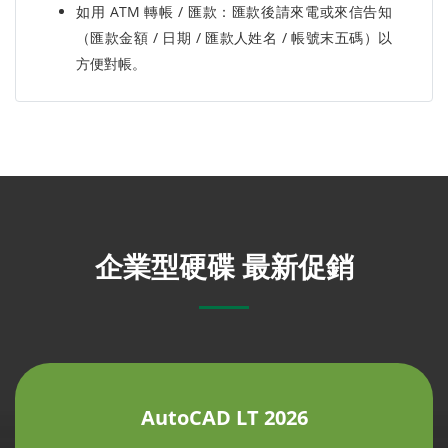
如用 ATM 轉帳 / 匯款：匯款後請來電或來信告知
（匯款金額 / 日期 / 匯款人姓名 / 帳號末五碼）以
方便對帳。
企業型硬碟 最新促銷
AutoCAD LT 2026