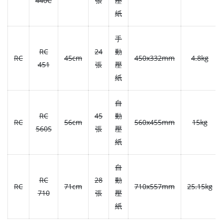
440C
張
壓
紙
手
RC
24
動
RC
45cm
450x332mm
4.8kg
451
張
壓
紙
自
RC
45
動
RC
56cm
560x455mm
15kg
560S
張
壓
紙
自
RC
28
動
RC
71cm
710x557mm
25.15kg
710
張
壓
紙