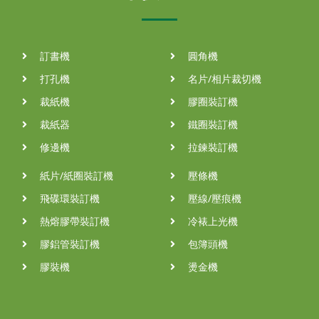
訂書機
圓角機
打孔機
名片/相片裁切機
裁紙機
膠圈裝訂機
裁紙器
鐵圈裝訂機
修邊機
拉鍊裝訂機
紙片/紙圈裝訂機
壓條機
飛碟環裝訂機
壓線/壓痕機
熱熔膠帶裝訂機
冷裱上光機
膠鋁管裝訂機
包簿頭機
膠裝機
燙金機