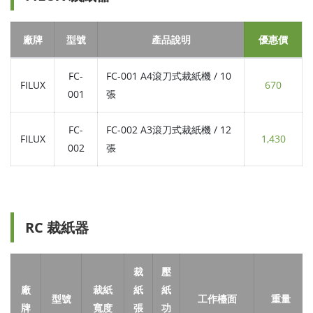
廠牌
型號
產品說明
優惠價
FC-
FC-001 A4滾刀式裁紙機 / 10
FILUX
670
001
張
FC-
FC-002 A3滾刀式裁紙機 / 12
FILUX
1,430
002
張
RC 裁紙器
裁
壓
廠
裁紙
紙
紙
型號
工作檯面
重量
牌
寬度
張
功