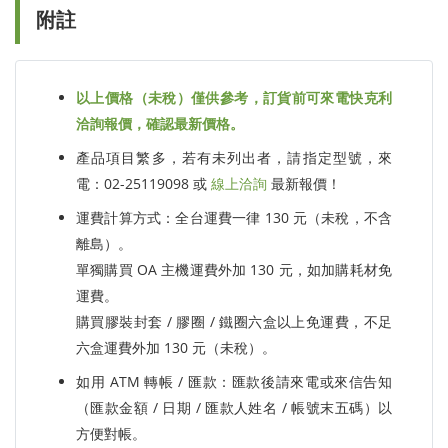
附註
以上價格（未稅）僅供參考，訂貨前可來電快克利
洽詢報價，確認最新價格。
產品項目繁多，若有未列出者，請指定型號，來
電：02-25119098 或
線上洽詢
最新報價！
運費計算方式：全台運費一律 130 元（未稅，不含
離島）。
單獨購買 OA 主機運費外加 130 元，如加購耗材免
運費。
購買膠裝封套 / 膠圈 / 鐵圈六盒以上免運費，不足
六盒運費外加 130 元（未稅）。
如用 ATM 轉帳 / 匯款：匯款後請來電或來信告知
（匯款金額 / 日期 / 匯款人姓名 / 帳號末五碼）以
方便對帳。