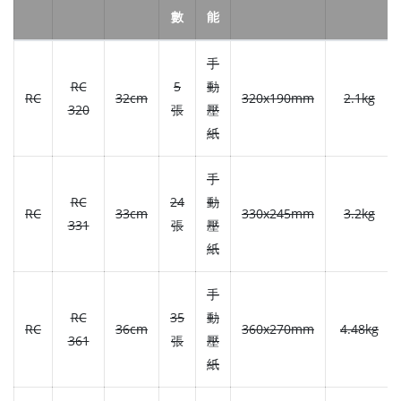
數
能
手
RC
5
動
RC
32cm
320x190mm
2.1kg
320
張
壓
紙
手
RC
24
動
RC
33cm
330x245mm
3.2kg
331
張
壓
紙
手
RC
35
動
RC
36cm
360x270mm
4.48kg
361
張
壓
紙