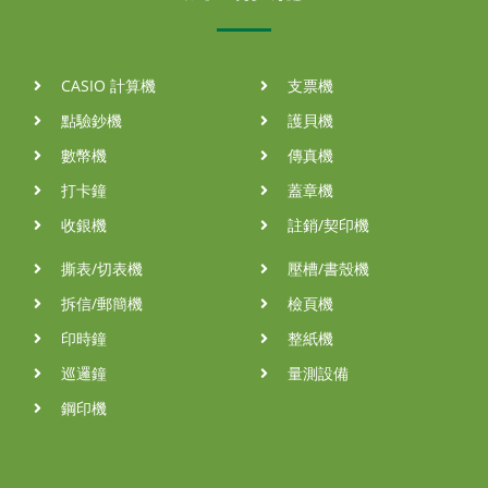
CASIO 計算機
支票機
點驗鈔機
護貝機
數幣機
傳真機
打卡鐘
蓋章機
收銀機
註銷/契印機
撕表/切表機
壓槽/書殼機
拆信/郵簡機
檢頁機
印時鐘
整紙機
巡邏鐘
量測設備
鋼印機