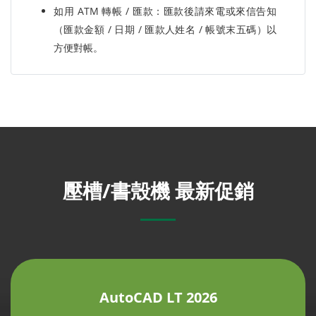
如用 ATM 轉帳 / 匯款：匯款後請來電或來信告知
（匯款金額 / 日期 / 匯款人姓名 / 帳號末五碼）以
方便對帳。
壓槽/書殼機 最新促銷
AutoCAD LT 2026