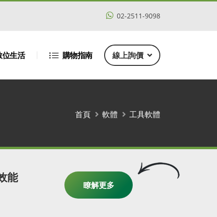
02-2511-9098
數位生活
購物指南
線上詢價
首頁
軟體
工具軟體
高效能
瞭解更多