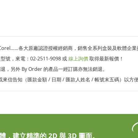
k、Corel……各大原廠認證授權經銷商，銷售全系列盒裝及軟體企業授權
來電：02-2511-9098 或
線上詢價
取得最新報價！
另外 By Order 的產品一經訂購亦無法銷退。
電或來信告知（匯款金額 / 日期 / 匯款人姓名 / 帳號末五碼）以方
，建立精準的 2D 與 3D 圖面。