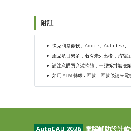
附註
快克利是微軟、Adobe、Autodes
產品項目繁多，若有未列出者，請指定型號，
請注意購買盒裝軟體，一經拆封無法銷退，
如用 ATM 轉帳 / 匯款：匯款後請來
AutoCAD 2026
電腦輔助設計軟體