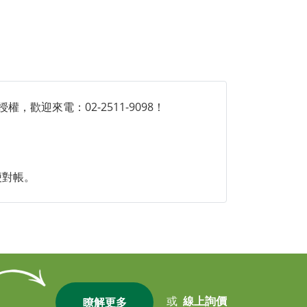
，歡迎來電：02-2511-9098！
便對帳。
或
線上詢價
瞭解更多