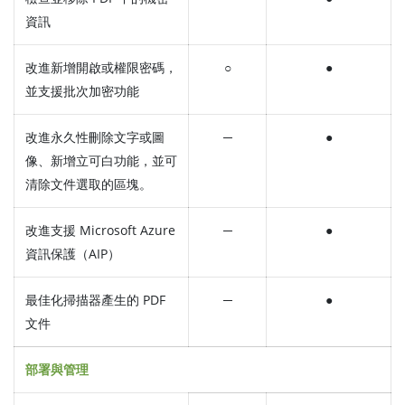
資訊
改進新增開啟或權限密碼，
○
●
並支援批次加密功能
改進永久性刪除文字或圖
─
●
像、新增立可白功能，並可
清除文件選取的區塊。
改進支援 Microsoft Azure
─
●
資訊保護（AIP）
最佳化掃描器產生的 PDF
─
●
文件
部署與管理