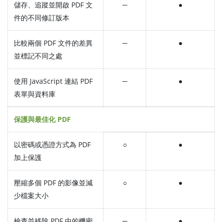
儲存、追蹤並開啟 PDF 文
─
●
件的不同修訂版本
比較兩個 PDF 文件的差異
─
●
並標記不同之處
使用 JavaScript 連結 PDF
─
●
表單與資料庫
保護與最佳化 PDF
以密碼或憑證方式為 PDF
○
●
加上保護
壓縮多個 PDF 的影像並減
○
●
少檔案大小
檢查並移除 PDF 中的機密
─
●