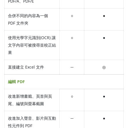
PDF/A、PDF/E
合併不同的內容為一個
○
●
PDF 文件夾
使用光學字元識別(OCR) 讓
○
●
文字內容可被搜尋並校正結
果
直接建立 Excel 文件
─
◎
編輯 PDF
改進新增書籤、頁首與頁
○
●
尾、編號與螢幕截圖
改進加入聲音、影片與互動
─
●
性元件到 PDF