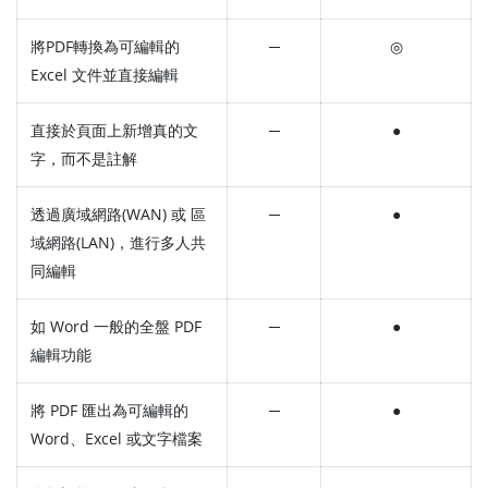
將PDF轉換為可編輯的
─
◎
Excel 文件並直接編輯
直接於頁面上新增真的文
─
●
字，而不是註解
透過廣域網路(WAN) 或 區
─
●
域網路(LAN)，進行多人共
同編輯
如 Word 一般的全盤 PDF
─
●
編輯功能
將 PDF 匯出為可編輯的
─
●
Word、Excel 或文字檔案