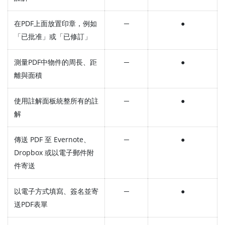
在PDF上面放置印章，例如
─
●
「已批准」或「已修訂」
測量PDF中物件的周長、距
─
●
離與面積
使用註解面板統整所有的註
─
●
解
傳送 PDF 至 Evernote、
─
●
Dropbox 或以電子郵件附
件寄送
以電子方式填寫、簽名並寄
─
●
送PDF表單