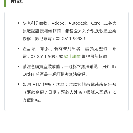
快克利是微軟、Adobe、Autodesk、Corel……各大
原廠認證授權經銷商，銷售全系列盒裝及軟體企業
授權，歡迎來電：02-2511-9098！
產品項目繁多，若有未列出者，請指定型號，來
電：02-2511-9098 或
線上詢價
取得最新報價！
請注意購買盒裝軟體，一經拆封無法銷退，另外 By
Order 的產品一經訂購亦無法銷退。
如用 ATM 轉帳 / 匯款：匯款後請來電或來信告知
（匯款金額 / 日期 / 匯款人姓名 / 帳號末五碼）以
方便對帳。