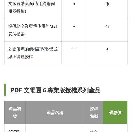
支援遠端桌面(適用終端伺
●
◎
服器授權)
提供給企業環境使用的MSI
●
◎
安裝檔案
以更優惠的價格訂閱軟體並
─
●
線上管理授權
PDF 文電通 6 專業版授權系列產品
產品料
授權
產品名稱
優惠價
號
類型
PDF6X-
永久