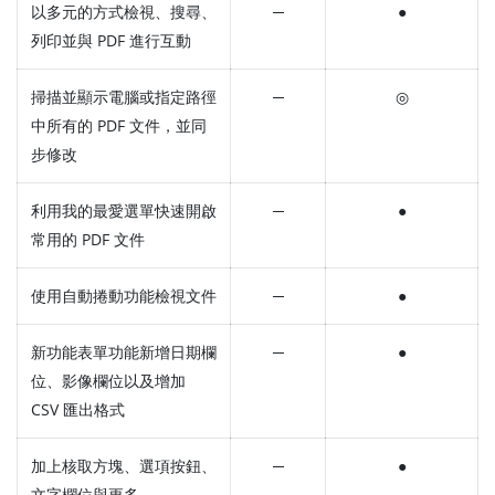
以多元的方式檢視、搜尋、
─
●
列印並與 PDF 進行互動
掃描並顯示電腦或指定路徑
─
◎
中所有的 PDF 文件，並同
步修改
利用我的最愛選單快速開啟
─
●
常用的 PDF 文件
使用自動捲動功能檢視文件
─
●
新功能表單功能新增日期欄
─
●
位、影像欄位以及增加
CSV 匯出格式
加上核取方塊、選項按鈕、
─
●
文字欄位與更多