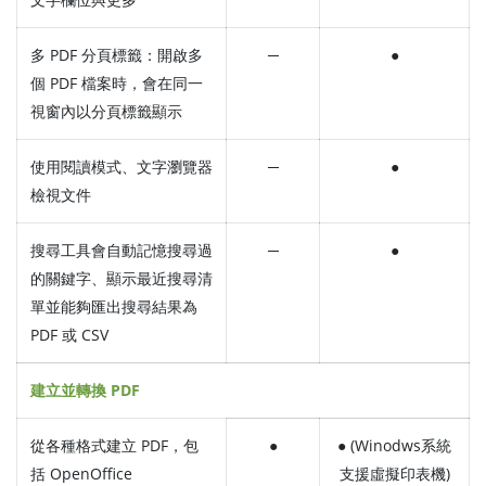
多 PDF 分頁標籤：開啟多
─
●
個 PDF 檔案時，會在同一
視窗內以分頁標籤顯示
使用閱讀模式、文字瀏覽器
─
●
檢視文件
搜尋工具會自動記憶搜尋過
─
●
的關鍵字、顯示最近搜尋清
單並能夠匯出搜尋結果為
PDF 或 CSV
建立並轉換 PDF
從各種格式建立 PDF，包
●
● (Winodws系統
括 OpenOffice
支援虛擬印表機)