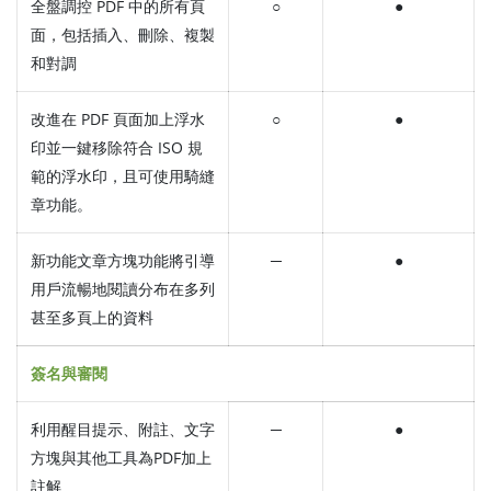
全盤調控 PDF 中的所有頁
○
●
面，包括插入、刪除、複製
和對調
改進在 PDF 頁面加上浮水
○
●
印並一鍵移除符合 ISO 規
範的浮水印，且可使用騎縫
章功能。
新功能文章方塊功能將引導
─
●
用戶流暢地閱讀分布在多列
甚至多頁上的資料
簽名與審閱
利用醒目提示、附註、文字
─
●
方塊與其他工具為PDF加上
註解