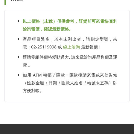
以上價格（未稅）僅供參考，訂貨前可來電快克利
洽詢報價，確認最新價格。
產品項目繁多，若有未列出者，請指定型號，來
電：02-25119098 或
線上洽詢
最新報價！
硬體零組件價格變動過大, 請來電洽詢產品售價及運
費 。
如用 ATM 轉帳 / 匯款：匯款後請來電或來信告知
（匯款金額 / 日期 / 匯款人姓名 / 帳號末五碼）以
方便對帳。