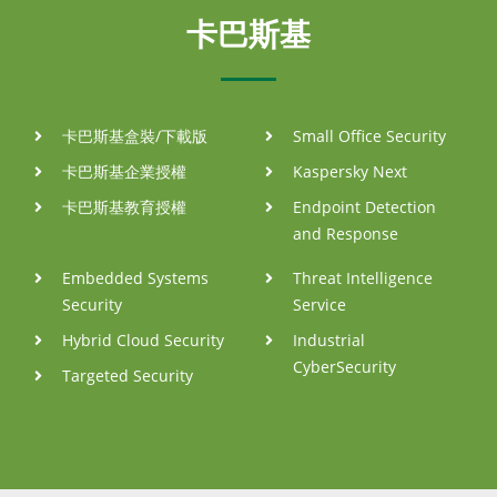
卡巴斯基
卡巴斯基盒裝/下載版
Small Office Security
卡巴斯基企業授權
Kaspersky Next
卡巴斯基教育授權
Endpoint Detection
and Response
Embedded Systems
Threat Intelligence
Security
Service
Hybrid Cloud Security
Industrial
CyberSecurity
Targeted Security