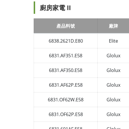
廚房家電 II
產品料號
廠牌
6838.2621D.E80
Elite
6831.AF351.E58
Glolux
6831.AF350.E58
Glolux
6831.AF62P.E58
Glolux
6831.OF62W.E58
Glolux
6831.OF62P.E58
Glolux
6831.601AF.E58
Glolux