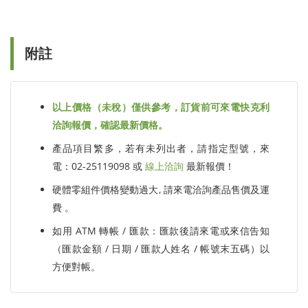
附註
以上價格（未稅）僅供參考，訂貨前可來電快克利
洽詢報價，確認最新價格。
產品項目繁多，若有未列出者，請指定型號，來
電：02-25119098 或
線上洽詢
最新報價！
硬體零組件價格變動過大, 請來電洽詢產品售價及運
費 。
如用 ATM 轉帳 / 匯款：匯款後請來電或來信告知
（匯款金額 / 日期 / 匯款人姓名 / 帳號末五碼）以
方便對帳。