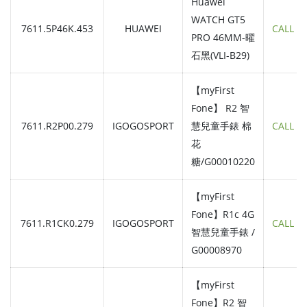
Huawei
WATCH GT5
7611.5P46K.453
HUAWEI
CALL
PRO 46MM-曜
石黑(VLI-B29)
【myFirst
Fone】 R2 智
7611.R2P00.279
IGOGOSPORT
慧兒童手錶 棉
CALL
花
糖/G00010220
【myFirst
Fone】R1c 4G
7611.R1CK0.279
IGOGOSPORT
CALL
智慧兒童手錶 /
G00008970
【myFirst
Fone】R2 智