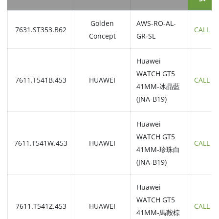
Golden
AWS-RO-AL-
7631.ST353.B62
CALL
Concept
GR-SL
Huawei
WATCH GT5
7611.T541B.453
HUAWEI
CALL
41MM-冰晶藍
(JNA-B19)
Huawei
WATCH GT5
7611.T541W.453
HUAWEI
CALL
41MM-珍珠白
(JNA-B19)
Huawei
WATCH GT5
7611.T541Z.453
HUAWEI
CALL
41MM-馬鞍棕