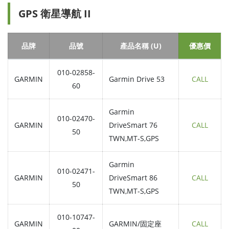
GPS 衛星導航 II
品牌
品號
產品名稱 (U)
優惠價
010-02858-
GARMIN
Garmin Drive 53
CALL
60
Garmin
010-02470-
GARMIN
DriveSmart 76
CALL
50
TWN,MT-S,GPS
Garmin
010-02471-
GARMIN
DriveSmart 86
CALL
50
TWN,MT-S,GPS
010-10747-
GARMIN
GARMIN/固定座
CALL