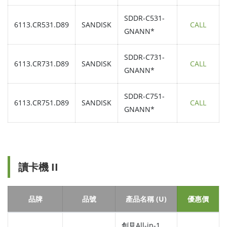
SDDR-C531-
6113.CR531.D89
SANDISK
CALL
GNANN*
SDDR-C731-
6113.CR731.D89
SANDISK
CALL
GNANN*
SDDR-C751-
6113.CR751.D89
SANDISK
CALL
GNANN*
讀卡機 II
品牌
品號
產品名稱 (U)
優惠價
創見All-in-1