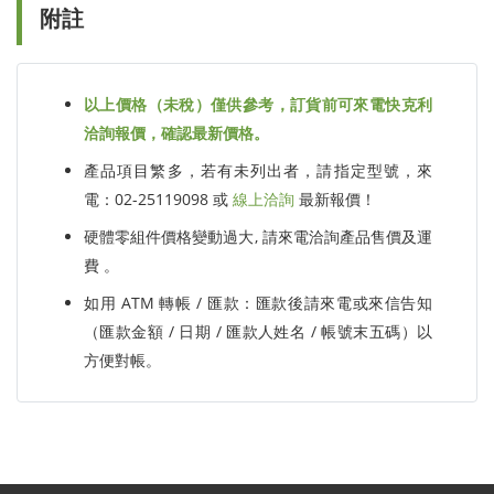
附註
以上價格（未稅）僅供參考，訂貨前可來電快克利
洽詢報價，確認最新價格。
產品項目繁多，若有未列出者，請指定型號，來
電：02-25119098 或
線上洽詢
最新報價！
硬體零組件價格變動過大, 請來電洽詢產品售價及運
費 。
如用 ATM 轉帳 / 匯款：匯款後請來電或來信告知
（匯款金額 / 日期 / 匯款人姓名 / 帳號末五碼）以
方便對帳。