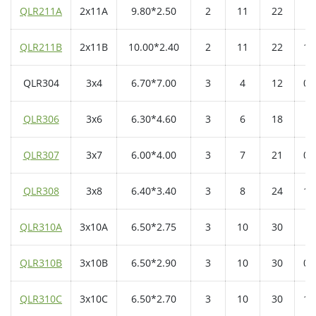
QLR211A
2x11A
9.80*2.50
2
11
22
1.
QLR211B
2x11B
10.00*2.40
2
11
22
1.
QLR304
3x4
6.70*7.00
3
4
12
0.
QLR306
3x6
6.30*4.60
3
6
18
0.
QLR307
3x7
6.00*4.00
3
7
21
0.
QLR308
3x8
6.40*3.40
3
8
24
1.
QLR310A
3x10A
6.50*2.75
3
10
30
1.
QLR310B
3x10B
6.50*2.90
3
10
30
0.
QLR310C
3x10C
6.50*2.70
3
10
30
1.