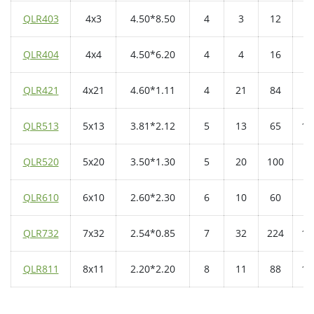
QLR403
4x3
4.50*8.50
4
3
12
1.
QLR404
4x4
4.50*6.20
4
4
16
1.
QLR421
4x21
4.60*1.11
4
21
84
1.
QLR513
5x13
3.81*2.12
5
13
65
1.
QLR520
5x20
3.50*1.30
5
20
100
1
QLR610
6x10
2.60*2.30
6
10
60
2
QLR732
7x32
2.54*0.85
7
32
224
1.
QLR811
8x11
2.20*2.20
8
11
88
1.