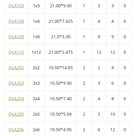
QLA103
1x3
21.00*9.90
1
3
3
0
QLA104
1x4
21.00*7.425
1
4
4
0
QLA109
1x9
21.0*3.30
1
9
9
0
QLA112
1x12
21.00*2.475
1
12
12
0
QLA202
2x2
10.50*14.85
2
2
4
0
QLA203
2x3
10.50*9.90
2
3
6
0
QLA204
2x4
10.50*7.40
2
4
8
0
QLA205
2x5
10.50*5.94
2
5
10
0
QLA206
2x6
10.50*4.95
2
6
12
0