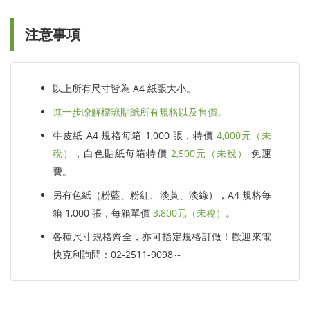
注意事項
以上所有尺寸皆為 A4 紙張大小。
進一步瞭解標籤貼紙所有規格以及售價。
牛皮紙 A4 規格每箱 1,000 張，特價
4,000元（未
稅）
，白色貼紙每箱特價
2,500元（未稅）
免運
費。
另有色紙（粉藍、粉紅、淡黃、淡綠），A4 規格每
箱 1,000 張，每箱單價
3,800元（未稅）
。
各種尺寸規格齊全，亦可指定規格訂做！歡迎來電
快克利詢問：02-2511-9098～