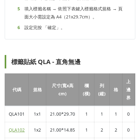
填入標籤名稱 → 依照下表鍵入標籤格式規格 → 頁
面大小需設定為 A4（21x29.7cm）。
設定完按 「確定」。
標籤貼紙 QLA - 直角無邊
上
尺寸(寬x高
欄
列
代碼
規格
格
邊
cm)
(橫)
(縱)
界
QLA101
1x1
21.00*29.70
1
1
1
0
QLA102
1x2
21.00*14.85
1
2
2
0