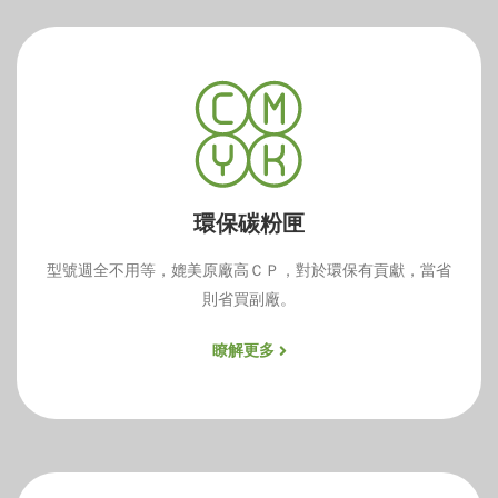
環保碳粉匣
型號週全不用等，媲美原廠高ＣＰ，對於環保有貢獻，當省
則省買副廠。
瞭解更多