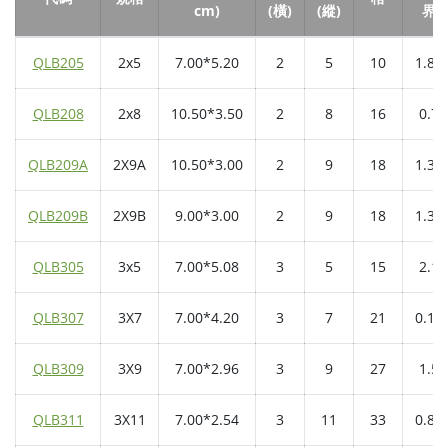
cm)
(橫)
(縱)
界
QLB205
2x5
7.00*5.20
2
5
10
1.85
QLB208
2x8
10.50*3.50
2
8
16
0.7
QLB209A
2X9A
10.50*3.00
2
9
18
1.35
QLB209B
2X9B
9.00*3.00
2
9
18
1.35
QLB305
3x5
7.00*5.08
3
5
15
2.1
QLB307
3X7
7.00*4.20
3
7
21
0.15
QLB309
3X9
7.00*2.96
3
9
27
1.5
QLB311
3X11
7.00*2.54
3
11
33
0.88