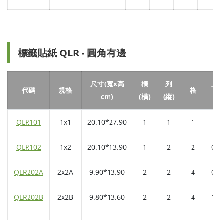
標籤貼紙 QLR - 圓角有邊
尺寸(寬x高
欄
列
上
代碼
規格
格
cm)
(橫)
(縱)
QLR101
1x1
20.10*27.90
1
1
1
0.
QLR102
1x2
20.10*13.90
1
2
2
0.
QLR202A
2x2A
9.90*13.90
2
2
4
0.
QLR202B
2x2B
9.80*13.60
2
2
4
1.