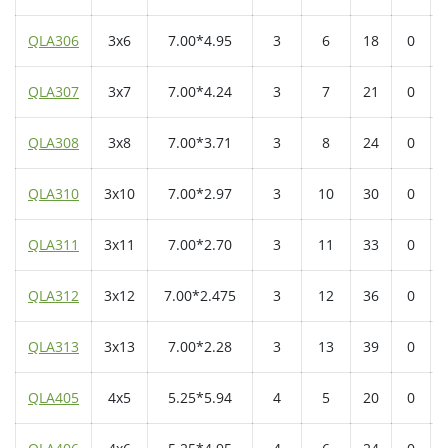
QLA306
3x6
7.00*4.95
3
6
18
0
QLA307
3x7
7.00*4.24
3
7
21
0
QLA308
3x8
7.00*3.71
3
8
24
0
QLA310
3x10
7.00*2.97
3
10
30
0
QLA311
3x11
7.00*2.70
3
11
33
0
QLA312
3x12
7.00*2.475
3
12
36
0
QLA313
3x13
7.00*2.28
3
13
39
0
QLA405
4x5
5.25*5.94
4
5
20
0