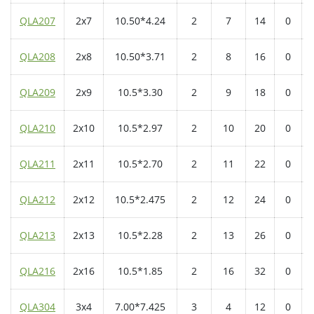
QLA207
2x7
10.50*4.24
2
7
14
0
QLA208
2x8
10.50*3.71
2
8
16
0
QLA209
2x9
10.5*3.30
2
9
18
0
QLA210
2x10
10.5*2.97
2
10
20
0
QLA211
2x11
10.5*2.70
2
11
22
0
QLA212
2x12
10.5*2.475
2
12
24
0
QLA213
2x13
10.5*2.28
2
13
26
0
QLA216
2x16
10.5*1.85
2
16
32
0
QLA304
3x4
7.00*7.425
3
4
12
0