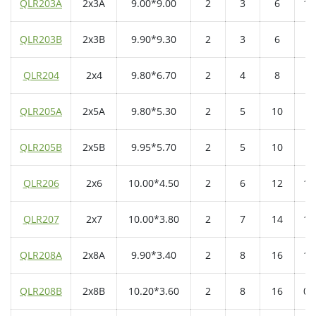
QLR203A
2x3A
9.00*9.00
2
3
6
1.
QLR203B
2x3B
9.90*9.30
2
3
6
0.
QLR204
2x4
9.80*6.70
2
4
8
1.
QLR205A
2x5A
9.80*5.30
2
5
10
1.
QLR205B
2x5B
9.95*5.70
2
5
10
0.
QLR206
2x6
10.00*4.50
2
6
12
1.
QLR207
2x7
10.00*3.80
2
7
14
1.
QLR208A
2x8A
9.90*3.40
2
8
16
1.
QLR208B
2x8B
10.20*3.60
2
8
16
0.