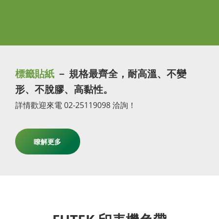
標籤貼紙
－ 規格最齊全，耐高溫、不變
形、不脫膠、高黏性。
詳情歡迎來電 02-25119098 洽詢！
瞭解更多