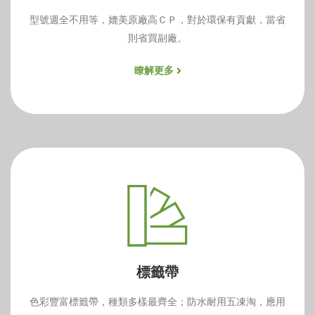
型號週全不用等，媲美原廠高ＣＰ，對於環保有貢獻，當省
則省買副廠。
瞭解更多
標籤帶
色彩豐富標籤帶，種類多樣最齊全；防水耐用五凍淘，應用