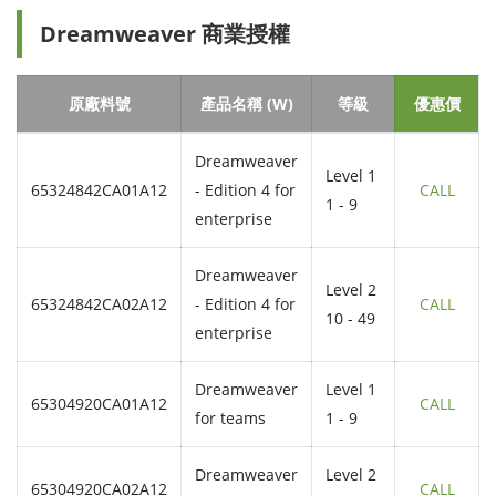
Dreamweaver 商業授權
原廠料號
產品名稱 (W)
等級
優惠價
Dreamweaver
Level 1
65324842CA01A12
- Edition 4 for
CALL
1 - 9
enterprise
Dreamweaver
Level 2
65324842CA02A12
- Edition 4 for
CALL
10 - 49
enterprise
Dreamweaver
Level 1
65304920CA01A12
CALL
for teams
1 - 9
Dreamweaver
Level 2
65304920CA02A12
CALL