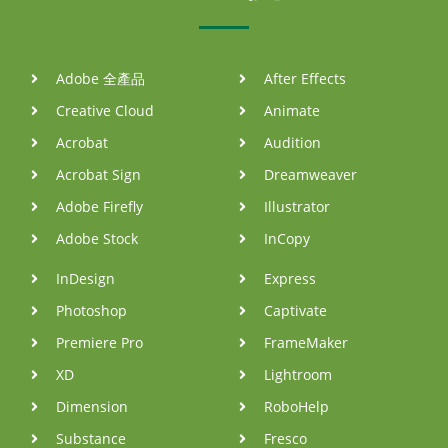
Adobe 全產品
After Effects
Creative Cloud
Animate
Acrobat
Audition
Acrobat Sign
Dreamweaver
Adobe Firefly
Illustrator
Adobe Stock
InCopy
InDesign
Express
Photoshop
Captivate
Premiere Pro
FrameMaker
XD
Lightroom
Dimension
RoboHelp
Substance
Fresco