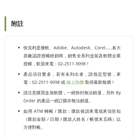
附註
快克利是微軟、Adobe、Autodesk、Corel……各大
原廠認證授權經銷商，銷售全系列盒裝及軟體企業
授權，歡迎來電：02-2511-9098！
產品項目繁多，若有未列出者，請指定型號，來
電：02-2511-9098 或
線上詢價
取得最新報價！
請注意購買盒裝軟體，一經拆封無法銷退，另外 By
Order 的產品一經訂購亦無法銷退。
如用 ATM 轉帳 / 匯款：匯款後請來電或來信告知
（匯款金額 / 日期 / 匯款人姓名 / 帳號末五碼）以
方便對帳。