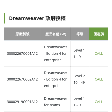
Dreamweaver 政府授權
原廠料號
產品名稱 (W)
等級
優惠價
Dreamweaver
Level 1
30002267CC01A12
- Edition 4 for
CALL
1 - 9
enterprise
Dreamweaver
Level 2
30002267CC02A12
- Edition 4 for
CALL
10 - 49
enterprise
Dreamweaver
Level 1
30002919CC01A12
CALL
for teams
1 - 9