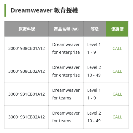
Dreamweaver 教育授權
原廠料號
產品名稱 (W)
等級
優惠價
Dreamweaver
Level 1
30001938CB01A12
CALL
for enterprise
1 - 9
Dreamweaver
Level 2
30001938CB02A12
CALL
for enterprise
10 - 49
Dreamweaver
Level 1
30001931CB01A12
CALL
for teams
1 - 9
Dreamweaver
Level 2
30001931CB02A12
CALL
for teams
10 - 49